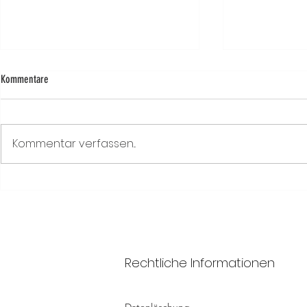
Kommentare
Kommentar verfassen...
Alltags-Outsourcing: Eine tiefere
Alltags-Outsourc
Betrachtung
Chance für eine 
Lebensgestaltun
Rechtliche Informationen