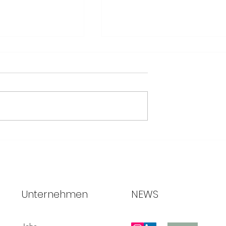
ing: Megatrend und
Nachhaltiges Produkt-Sourcing bei
einfachere
SOUVY: Frischer Wind durch
g
Studentenpower
Unternehmen
NEWS