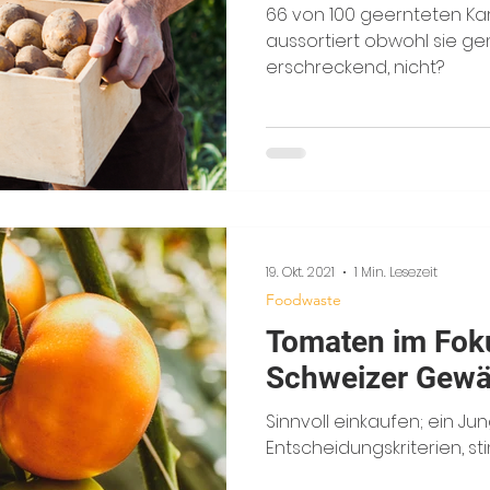
66 von 100 geernteten Ka
aussortiert obwohl sie gen
erschreckend, nicht?
19. Okt. 2021
1 Min. Lesezeit
Foodwaste
Tomaten im Foku
Schweizer Gew
Sinnvoll einkaufen; ein J
Entscheidungskriterien, st