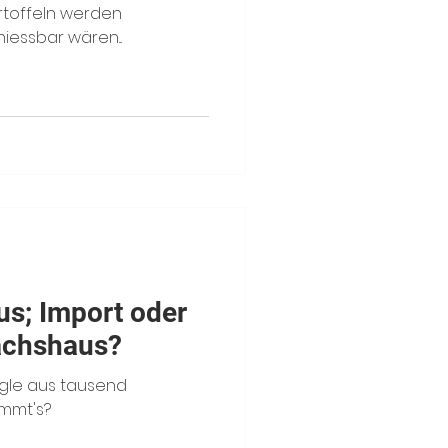
rtoffeln werden
iessbar wären...
s; Import oder
ächshaus?
ungle aus tausend
immt's?