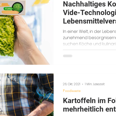
Nachhaltiges Ko
Vide-Technologi
Lebensmittelve
minimiert
In einer Welt, in der Leb
zunehmend besorgniserre
suchen Köche und kulinaris
26. Okt. 2021
1 Min. Lesezeit
Foodwaste
Kartoffeln im F
mehrheitlich ent