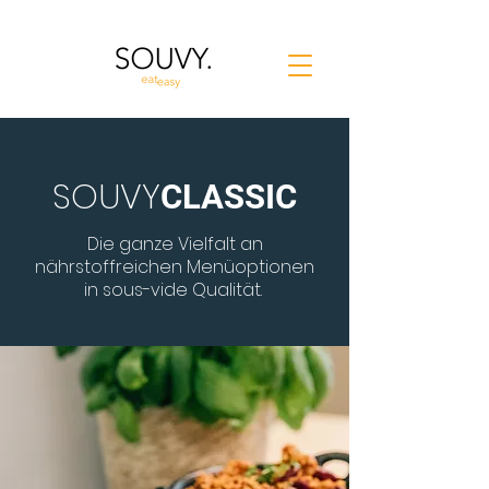
SOUVY
CLASSIC
Die ganze Vielfalt
an
nährstoffreichen Menüoptionen
in sous-vide Qualität.