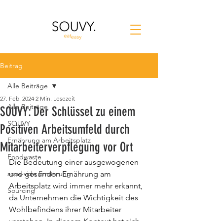
Beitrag
Alle Beiträge
27. Feb. 2024
2 Min. Lesezeit
Alle Beiträge
SOUVY: Der Schlüssel zu einem
SOUVY
Positiven Arbeitsumfeld durch
Ernährung am Arbeitsplatz
Mitarbeiterverpflegung vor Ort
Foodwaste
Die Bedeutung einer ausgewogenen 
sous-vide Ernährung
und gesunden Ernährung am 
Arbeitsplatz wird immer mehr erkannt, 
Sourcing
da Unternehmen die Wichtigkeit des 
Wohlbefindens ihrer Mitarbeiter 