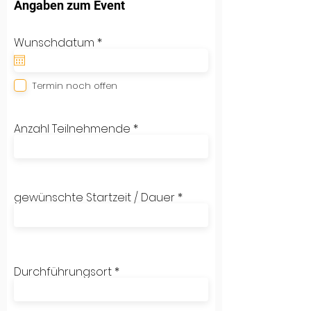
Angaben zum Event
r
Wunschdatum
*
e
q
u
i
Termin noch offen
r
e
d
Anzahl Teilnehmende
gewünschte Startzeit / Dauer
Durchführungsort