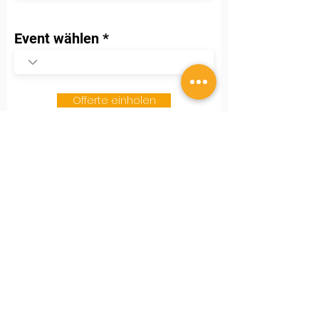
Event wählen
Offerte einholen
- E V E N T S -
Entdecke unser Angebot
Events entdecken