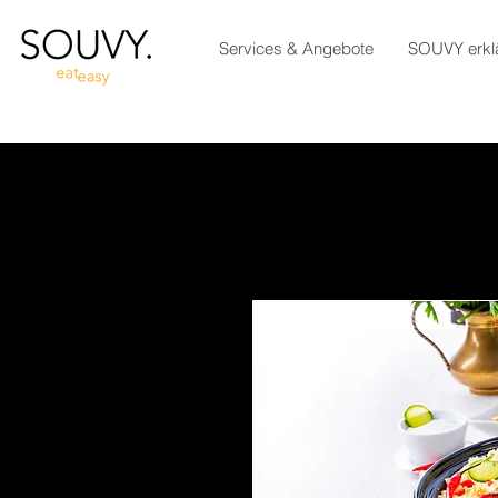
Services & Angebote
SOUVY erklä