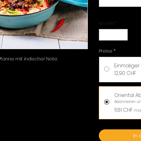
Anzahl
*
Preise
*
nne mit indischer Note.
Einmaliger
12,90 CHF
Oriental A
Abonnieren un
11,61 CHF
mon
In