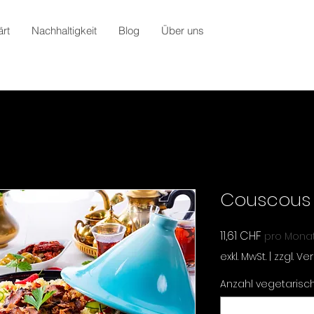
rt
Nachhaltigkeit
Blog
Über uns
Couscous 
Preis
11,61 CHF
pro Mona
exkl. MwSt.
|
zzgl. V
Anzahl vegetarisch