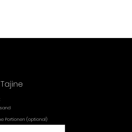
Tajine
t
ersand
e Portionen (optional)