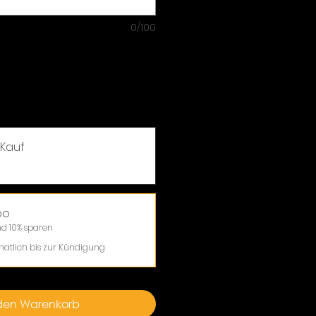
0/100
 Kauf
bo
d 10% sparen
atlich bis zur Kündigung
 den Warenkorb