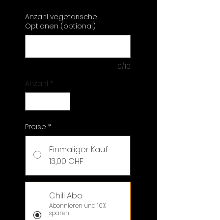
Anzahl vegetarische
Optionen (optional)
0/10
Anzahl
*
Preise
*
Einmaliger Kauf
13,00 CHF
Chili Abo
Abonnieren und 10%
sparen