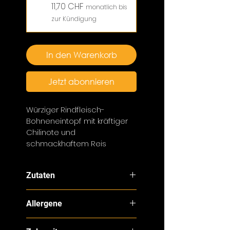
11,70 CHF
monatlich bis
zur Kündigung
In den Warenkorb
Jetzt abonnieren
Würziger Rindfleisch-
Bohneneintopf mit kräftiger 
Chilinote und 
schmackhaftem Reis
Zutaten
Rindsfleisch CH 18%, Wasser, 
Allergene
Soisson-Bohnen 18%, Kidney-
Bohnen 18%, Tomaten 12%, 
 Milch
Weisswein (Sulphite), 