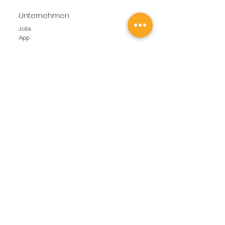
Unternehmen
Jobs
App
FAQ
Partner
über uns
NEWS
Blog
Bleib im Loop
Kontakt
SOUVY GmbH
Weyermannsstrasse 36
3008 Bern
Kontakt