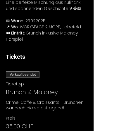
Eine perfekte Mischung aus Kulinarik 
und spannenden Geschichten! 🍓📖
📅 
Wann:
 23.02.2025
📍 
Wo:
 WORKSPACE & MORE, Liebefeld
🎟️ 
Eintritt:
 Brunch inklusive Maloney 
Hörspiel
Tickets
Verkauf beendet
Tickettyp
Brunch & Maloney
Crime, Coffe & Croissants - Brunchen 
war noch nie so aufregend! 
Preis
35,00 CHF