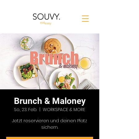
Brunch & Maloney
So., 23. Feb.
  |  
WORKSPACE & MORE
Jetzt reservieren und deinen Platz
sichern.