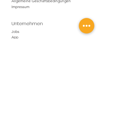
Allgemeine Geschäftsbedingungen
Impressum
Unternehmen
Jobs
App
FAQ
Partner
über uns
NEWS
Blog
Bleib im Loop
Kontakt
SOUVY GmbH
Weyermannsstrasse 36
3008 Bern